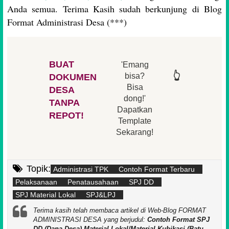
Anda semua. Terima Kasih sudah berkunjung di Blog
Format Administrasi Desa (***)
BUAT
'Emang
👆
👆
👆
👆
bisa?
DOKUMEN
Bisa
DESA
👆
dong!'
👆
TANPA
Dapatkan
REPOT!
Template
Sekarang!
Topik:
Administrasi TPK
Contoh Format Terbaru
Pelaksanaan
Penatausahaan
SPJ DD
SPJ Material Lokal
SPJ&LPJ
Terima kasih telah membaca artikel di Web-Blog FORMAT
ADMINISTRASI DESA yang berjudul:
Contoh Format SPJ
DD (Dana Desa) Material Lokal/Material Kubikasi (Batu,