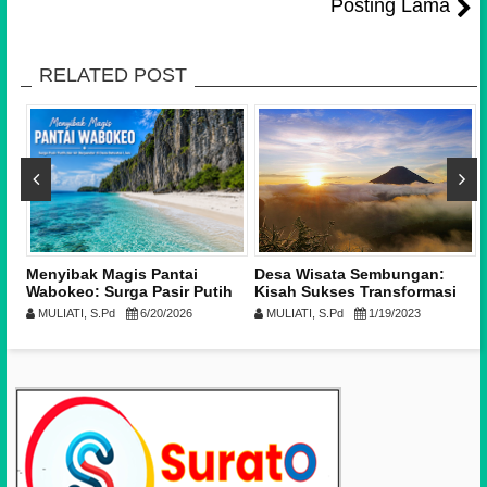
Posting Lama
RELATED POST
Menyibak Magis Pantai
Desa Wisata Sembungan:
Wabokeo: Surga Pasir Putih
Kisah Sukses Transformasi
dan Air Berpendar di Desa
Desa yang Terpencil Menjadi
MULIATI, S.Pd
6/20/2026
MULIATI, S.Pd
1/19/2023
Batuatas Liwu
Desa Wisata Terkenal