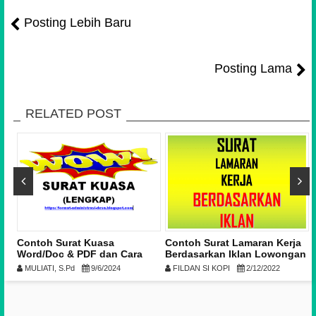
Posting Lebih Baru
Posting Lama
RELATED POST
ng
Contoh Surat Kuasa
Contoh Surat Lamaran Kerja
Word/Doc & PDF dan Cara
Berdasarkan Iklan Lowongan
Membuat Surat Kuasa yang
Pekerjaan dan Cara Buat-Nya
MULIATI, S.Pd
9/6/2024
FILDAN SI KOPI
2/12/2022
Benar
(Lengkap dengan Video)