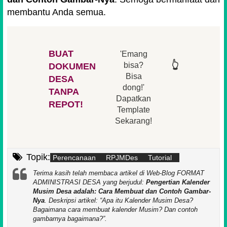
membantu Anda semua.
BUAT
'Emang
👆
👆
👆
👆
bisa?
DOKUMEN
Bisa
DESA
👆
dong!'
👆
TANPA
Dapatkan
REPOT!
Template
Sekarang!
Topik:
Perencanaan
RPJMDes
Tutorial
Terima kasih telah membaca artikel di Web-Blog FORMAT
ADMINISTRASI DESA yang berjudul:
Pengertian Kalender
Musim Desa adalah: Cara Membuat dan Contoh Gambar-
Nya
. Deskripsi artikel:
Apa itu Kalender Musim Desa?
Bagaimana cara membuat kalender Musim? Dan contoh
gambarnya bagaimana?
.