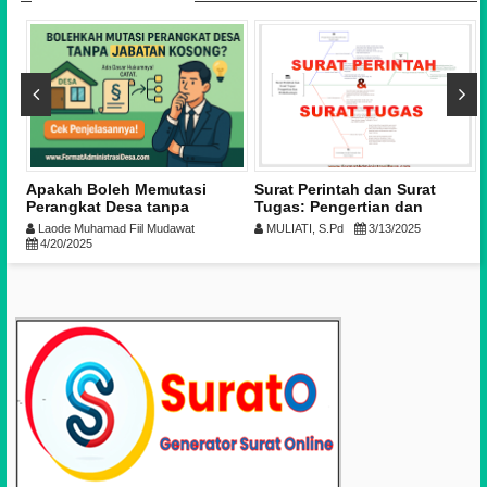
Apakah Boleh Memutasi
Surat Perintah dan Surat
Perangkat Desa tanpa
Tugas: Pengertian dan
Kekosongan?
Perbedaannya
Laode Muhamad Fiil Mudawat
MULIATI, S.Pd
3/13/2025
4/20/2025