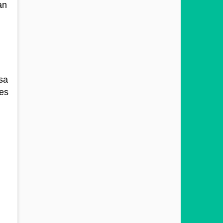
an
sa
es