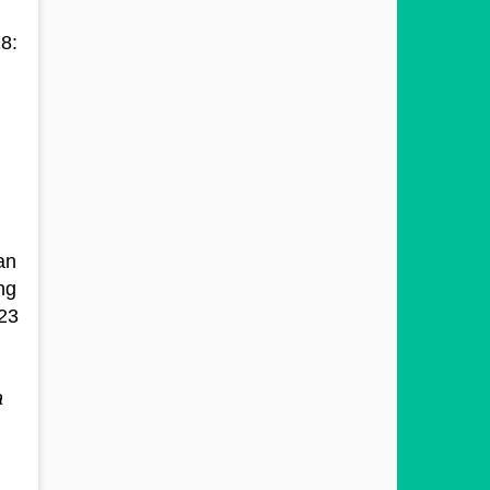
8:
an
ng
23
a