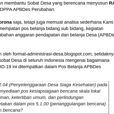
an membantu Sobat Desa yang berencana menyusun
R
i DPPA APBDes Perubahan.
orona
saja, tetapi juga memuat analisa sederhana Kami
nempatan pos belanja bidang sub bidang, kegiatan
perubahan anggaran pendapatan dan belanja Desa (APBD
n oleh format-administrasi-desa.blogspot.com, setidakny
 Sobat Desa di seluruh Indonesia mengenai bagaimana
D-19 ini ditempatkan dalam Pos Belanja APBDes
2.04 (Penyelenggaraan Desa Siaga Kesehatan) pada
enyediaan pos kesiapsiagaan bencana skala lokal
aman, ketertiban umum, dan perlindungan
iletakan dalam pos 5.1.00 (penanggulangan bencana)
n bencana?