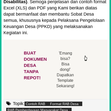
Disabilitas)
. Semoga penjelasan dan contoh format
Excel (XLS) dan PDF yang Kami berikan diatas
dapat bermanfaat dan membantu Sobat Desa
semua, khususnya kepada Pelaksana Pengelolaan
Keuangan Desa (PPKD) yang melaksanakan
Kegiatan ini.
BUAT
'Emang
👆
👆
👆
👆
bisa?
DOKUMEN
Bisa
DESA
👆
dong!'
👆
TANPA
Dapatkan
REPOT!
Template
Sekarang!
Topik:
Contoh RAB
Format RAB Desa
RAB Pemberdayaan Masyarakat Desa