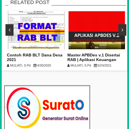
RELATED POST
Contoh RAB BLT Dana Desa
Master APBDes v.1 Disertai
n
2021
RAB | Aplikasi Keuangan
DF-
Desa Excel (Lengkap)
MULIATI, S.Pd
4/30/2020
MULIATI, S.Pd
5/24/2021