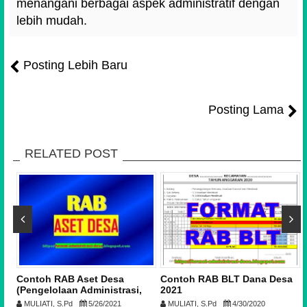
menangani berbagai aspek administratif dengan
lebih mudah.
Posting Lebih Baru
Posting Lama
RELATED POST
n
Contoh RAB Aset Desa
Contoh RAB BLT Dana Desa
(Pengelolaan Administrasi,
2021
Inventarisasi dan Penilaian)
MULIATI, S.Pd
5/26/2021
MULIATI, S.Pd
4/30/2020