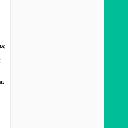
ma;
;
na