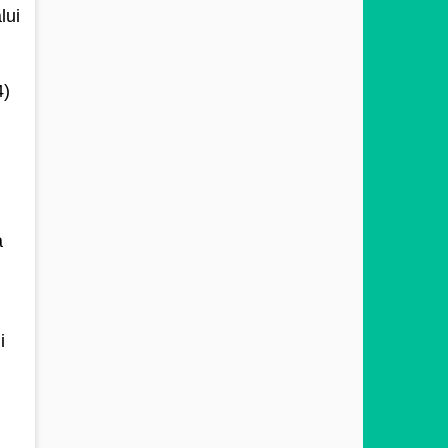
lui
4)
a
i