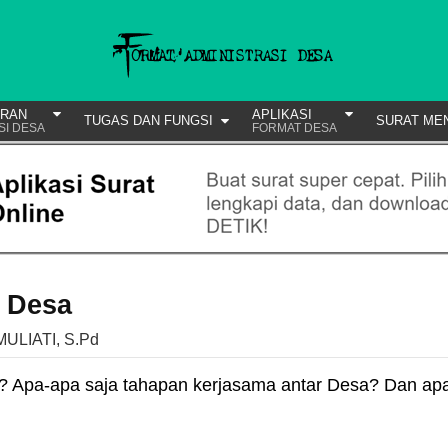
URAN
APLIKASI
TUGAS DAN FUNGSI
SURAT ME
SI DESA
FORMAT DESA
r Desa
MULIATI, S.Pd
? Apa-apa saja tahapan kerjasama antar Desa? Dan ap