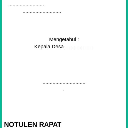
.........................
...........................
Mengetahui :
Kepala Desa ....................
..............................
.
NOTULEN RAPAT