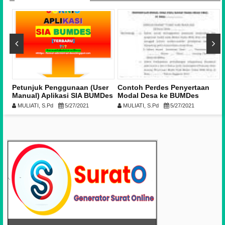
Petunjuk Penggunaan (User
Contoh Perdes Penyertaan
/P
Manual) Aplikasi SIA BUMDes
Modal Desa ke BUMDes
Tahun 2021 [Doc-PDF]
MULIATI, S.Pd
5/27/2021
MULIATI, S.Pd
5/27/2021