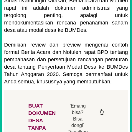
Alhasil Kami ingin katakan, Berita acara dan Notulen
rapat ini adalah dokumen administrasi yang
tergolong penting, apalagi untuk
mendokumentasikan rencana penanaman saham
desa atau modal desa ke BUMDes.
Demikian review dan preview mengenai contoh
format Berita Acara dan Notulen rapat BPD tentang
pembahasan dan persetujuan rancangan peraturan
desa tentang Penyertaan Modal Desa ke BUMDes
Tahun Anggaran 2020. Semoga bermanfaat untuk
Anda semua, khususnya yang membutuhkan.
BUAT
'Emang
👆
👆
👆
👆
bisa?
DOKUMEN
Bisa
DESA
👆
dong!'
👆
TANPA
Dapatkan