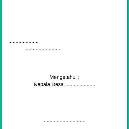
.....................
........................
Mengetahui :
Kepala Desa .....................
.............................