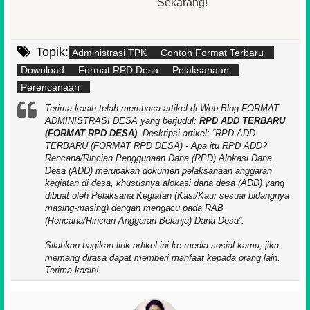
Sekarang!
Topik:
Administrasi TPK
Contoh Format Terbaru
Download
Format RPD Desa
Pelaksanaan
Perencanaan
Terima kasih telah membaca artikel di Web-Blog FORMAT
ADMINISTRASI DESA yang berjudul:
RPD ADD TERBARU
(FORMAT RPD DESA)
. Deskripsi artikel:
RPD ADD
TERBARU (FORMAT RPD DESA) - Apa itu RPD ADD?
Rencana/Rincian Penggunaan Dana (RPD) Alokasi Dana
Desa (ADD) merupakan dokumen pelaksanaan anggaran
kegiatan di desa, khususnya alokasi dana desa (ADD) yang
dibuat oleh Pelaksana Kegiatan (Kasi/Kaur sesuai bidangnya
masing-masing) dengan mengacu pada RAB
(Rencana/Rincian Anggaran Belanja) Dana Desa
.
Silahkan bagikan link artikel ini ke media sosial kamu, jika
memang dirasa dapat memberi manfaat kepada orang lain.
Terima kasih!