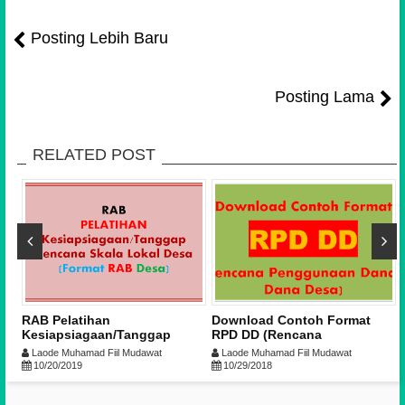
Posting Lebih Baru
Posting Lama
RELATED POST
RAB Pelatihan
Download Contoh Format
)
Kesiapsiagaan/Tanggap
RPD DD (Rencana
Bencana Skala Lokal Desa
Penggunaan Dana - Dana
Laode Muhamad Fiil Mudawat
Laode Muhamad Fiil Mudawat
(Format RAB Desa)
Desa)
10/20/2019
10/29/2018