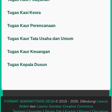
Tugas Kasi Kesra
Tugas Kaur Perencanaan
Tugas Kaur Tata Usaha dan Umum
Tugas Kaur Keuangan
Tugas Kepala Dusun
FORMAT ADMINISTRASI DESA
© 2018 - 2026. Dilindungi
Lisensi
Artikel
dan
Lisensi Gambar Creative Commons
Tentang
|
Founder
|
Pesan File
|
Kontak
|
Privasi
|
Disclaimer