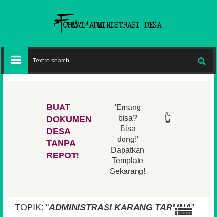
BUAT
'Emang
👆
👆
👆
👆
bisa?
DOKUMEN
Bisa
DESA
👆
dong!'
👆
TANPA
Dapatkan
REPOT!
Template
Sekarang!
TOPIK: "
ADMINISTRASI KARANG TARUNA
"